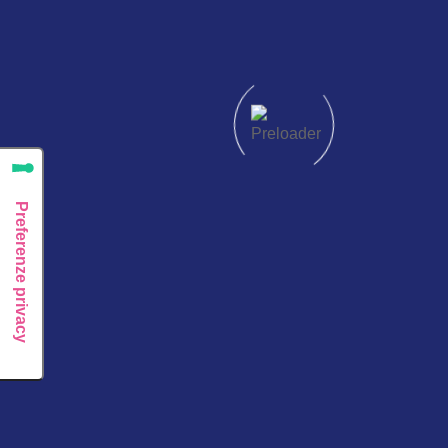
Ho letto e accetto i termini e le condizioni
Prenota oggi
stesso la tua
consulenza!
Prenota la tua consulenza
con i nostri esperti, il primo
passo verso il tuo percorso
di genitorialità.
Link Utili
Alcuni dei
Iscriviti